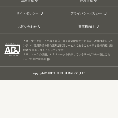
企業情報
採用情報
サイトポリシー
プライバシーポリシー
お問い合わせ
書店様向け
ＡＢＪマークは、この電子書店・電子書籍配信サービスが、著作権者からコ
ンテンツ使用許諾を得た正規版配信サービスであることを示す登録商標（登
録番号 第６０９１７１３号）です。
ＡＢＪマークの詳細、ＡＢＪマークを掲示しているサービスの一覧はこち
ら。
https://aebs.or.jp/
copyright©AKITA PUBLISHING CO.,LTD.