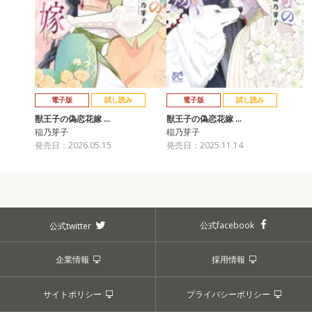
電子版
試し読み
電子版
試し読み
獣王子の偽恋花嫁 …
獣王子の偽恋花嫁 …
稲乃芽子
稲乃芽子
発売日：2026.05.15
発売日：2025.11.14
公式facebook
公式twitter
企業情報
採用情報
サイトポリシー
プライバシーポリシー