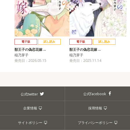
電子版
試し読み
電子版
試し読み
獣王子の偽恋花嫁 …
獣王子の偽恋花嫁 …
稲乃芽子
稲乃芽子
発売日：2026.05.15
発売日：2025.11.14
公式facebook
公式twitter
企業情報
採用情報
サイトポリシー
プライバシーポリシー