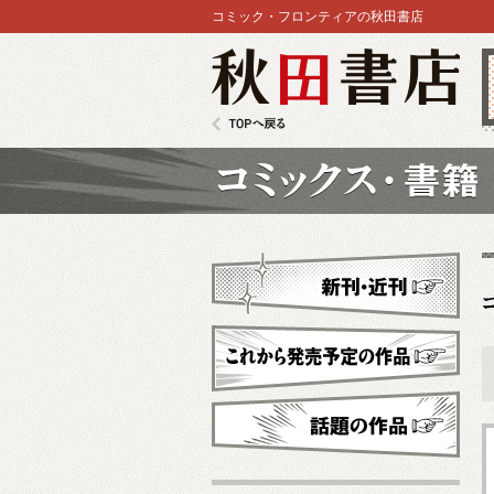
コミック・フロンティアの秋田書店
秋田書店
TOPへ戻る
コミックス
新刊・近刊
これから発売予定
話題の作品