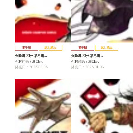
電子版
試し読み
電子版
試し読み
火喰鳥 羽州ぼろ鳶…
火喰鳥 羽州ぼろ鳶…
今村翔吾 / 瀬口忍
今村翔吾 / 瀬口忍
発売日：2026.03.06
発売日：2026.01.08