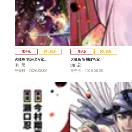
電子版
試し読み
電子版
試し読み
火喰鳥 羽州ぼろ鳶…
火喰鳥 羽州ぼろ鳶…
瀬口忍
瀬口忍
発売日：2026.08.06
発売日：2026.06.08