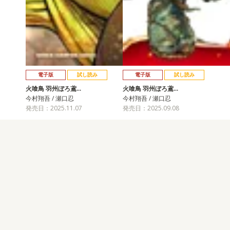
電子版
試し読み
電子版
試し読み
火喰鳥 羽州ぼろ鳶…
火喰鳥 羽州ぼろ鳶…
今村翔吾 / 瀬口忍
今村翔吾 / 瀬口忍
発売日：2025.11.07
発売日：2025.09.08