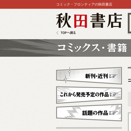
コミック・フロンティアの秋田書店
秋田書店
TOPへ戻る
コミックス
新刊・近刊
これから発売予定
話題の作品