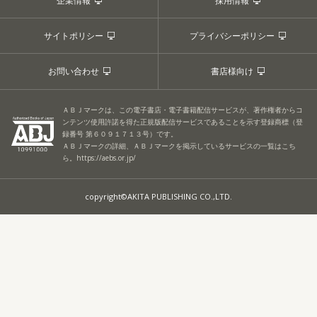
企業情報
採用情報
サイトポリシー
プライバシーポリシー
お問い合わせ
書店様向け
ＡＢＪマークは、この電子書店・電子書籍配信サービスが、著作権者からコ
ンテンツ使用許諾を得た正規版配信サービスであることを示す登録商標（登
録番号 第６０９１７１３号）です。
ＡＢＪマークの詳細、ＡＢＪマークを掲示しているサービスの一覧はこち
ら。
https://aebs.or.jp/
copyright©AKITA PUBLISHING CO.,LTD.