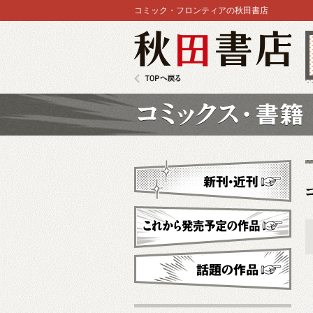
コミック・フロンティアの秋田書店
秋田書店
TOPへ戻る
コミックス
新刊・近刊
これから発売予定
話題の作品