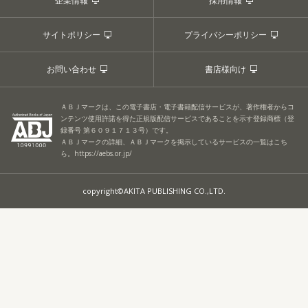
企業情報
採用情報
サイトポリシー
プライバシーポリシー
お問い合わせ
書店様向け
ＡＢＪマークは、この電子書店・電子書籍配信サービスが、著作権者からコ
ンテンツ使用許諾を得た正規版配信サービスであることを示す登録商標（登
録番号 第６０９１７１３号）です。
ＡＢＪマークの詳細、ＡＢＪマークを掲示しているサービスの一覧はこち
ら。
https://aebs.or.jp/
copyright©AKITA PUBLISHING CO.,LTD.