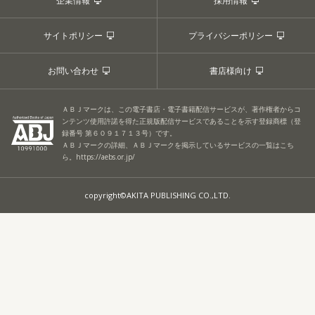
企業情報
採用情報
サイトポリシー
プライバシーポリシー
お問い合わせ
書店様向け
ＡＢＪマークは、この電子書店・電子書籍配信サービスが、著作権者からコ
ンテンツ使用許諾を得た正規版配信サービスであることを示す登録商標（登
録番号 第６０９１７１３号）です。
ＡＢＪマークの詳細、ＡＢＪマークを掲示しているサービスの一覧はこち
ら。
https://aebs.or.jp/
copyright©AKITA PUBLISHING CO.,LTD.