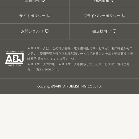
企業情報
採用情報
サイトポリシー
プライバシーポリシー
お問い合わせ
書店様向け
ＡＢＪマークは、この電子書店・電子書籍配信サービスが、著作権者からコ
ンテンツ使用許諾を得た正規版配信サービスであることを示す登録商標（登
録番号 第６０９１７１３号）です。
ＡＢＪマークの詳細、ＡＢＪマークを掲示しているサービスの一覧はこち
ら。
https://aebs.or.jp/
copyright©AKITA PUBLISHING CO.,LTD.