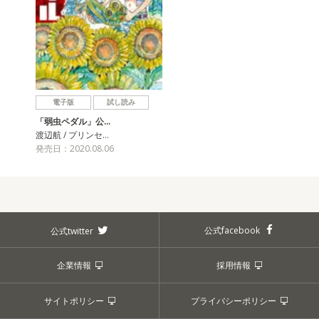
電子版
試し読み
「弱虫ペダル」公…
渡辺航 / プリンセ…
発売日：2020.08.06
公式facebook
公式twitter
企業情報
採用情報
サイトポリシー
プライバシーポリシー