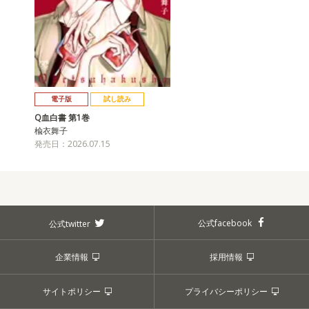
電子版
試し読み
Q血白書 第1巻
楡衣舞子
発売日：2026.07.15
公式facebook
公式twitter
企業情報
採用情報
サイトポリシー
プライバシーポリシー