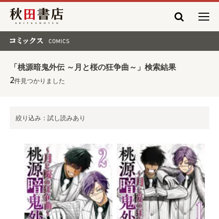
秋田書店
コミックス COMICS
「桃源暗鬼外伝 ～月と桜の狂争曲～」検索結果
2
件見つかりました
絞り込み：試し読みあり