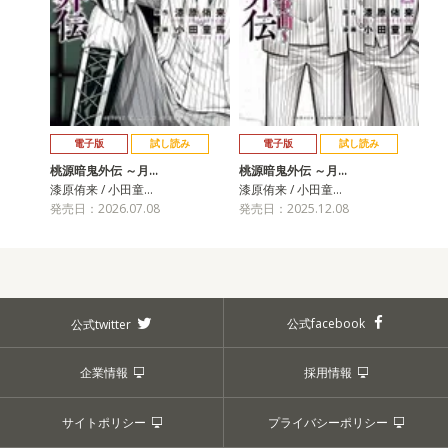
電子版
試し読み
電子版
試し読み
桃源暗鬼外伝 ～月…
桃源暗鬼外伝 ～月…
漆原侑来 / 小田童…
漆原侑来 / 小田童…
発売日：2026.07.08
発売日：2025.12.08
公式facebook
公式twitter
企業情報
採用情報
サイトポリシー
プライバシーポリシー