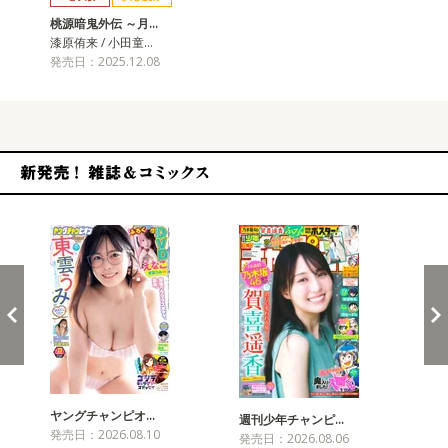
桃源暗鬼外伝 ～月…
漆原侑来 / 小田童…
発売日：2025.12.08
新発売！雑誌&コミックス
ヤングチャンピオ…
チャ
週刊少年チャンピ…
発売日：2026.08.10
発売
発売日：2026.08.06