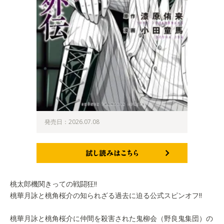
発売日：2026.07.08
試し読みはこちら
桃太郎機関きっての戦闘狂!!
桃華月詠と桃角桜介の知られざる過去に迫る公式スピンオフ!!
桃華月詠と桃角桜介に仲間を殺害された鬼柳会（野良鬼集団）の