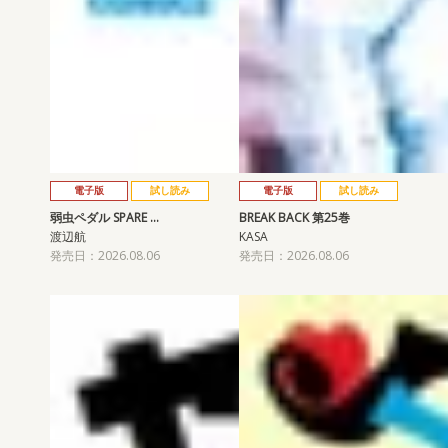
電子版
試し読み
電子版
試し読み
弱虫ペダル SPARE …
BREAK BACK 第25巻
渡辺航
KASA
発売日：2026.08.06
発売日：2026.08.06