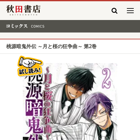
秋田書店
コミックス COMICS
桃源暗鬼外伝 ～月と桜の狂争曲～ 第2巻