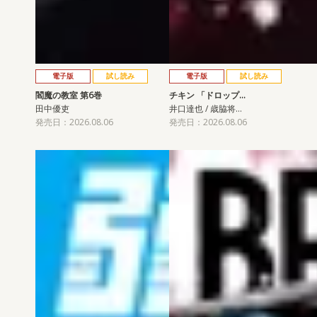
電子版
試し読み
電子版
試し読み
閻魔の教室 第6巻
チキン 「ドロップ…
田中優吏
井口達也 / 歳脇将…
発売日：2026.08.06
発売日：2026.08.06