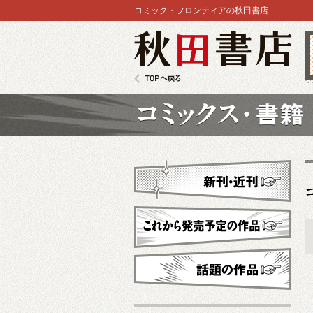
コミック・フロンティアの秋田書店
秋田書店
TOPへ戻る
コミックス
新刊・近刊
これから発売予定
話題の作品