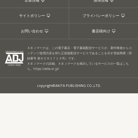
企業情報
採用情報
サイトポリシー
プライバシーポリシー
お問い合わせ
書店様向け
ＡＢＪマークは、この電子書店・電子書籍配信サービスが、著作権者からコ
ンテンツ使用許諾を得た正規版配信サービスであることを示す登録商標（登
録番号 第６０９１７１３号）です。
ＡＢＪマークの詳細、ＡＢＪマークを掲示しているサービスの一覧はこち
ら。
https://aebs.or.jp/
copyright©AKITA PUBLISHING CO.,LTD.