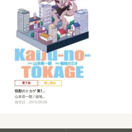
電子版
試し読み
怪獣のトカゲ 第1…
山本崇一朗 / 福地…
発売日：2019.09.06