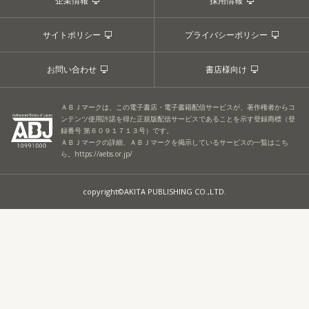
企業情報
採用情報
サイトポリシー
プライバシーポリシー
お問い合わせ
書店様向け
ＡＢＪマークは、この電子書店・電子書籍配信サービスが、著作権者からコ
ンテンツ使用許諾を得た正規版配信サービスであることを示す登録商標（登
録番号 第６０９１７１３号）です。
ＡＢＪマークの詳細、ＡＢＪマークを掲示しているサービスの一覧はこち
ら。
https://aebs.or.jp/
copyright©AKITA PUBLISHING CO.,LTD.