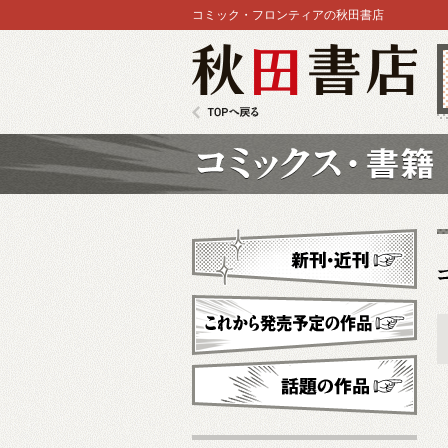
コミック・フロンティアの秋田書店
秋田書店
TOPへ戻る
コミックス
新刊・近刊
これから発売予定
話題の作品