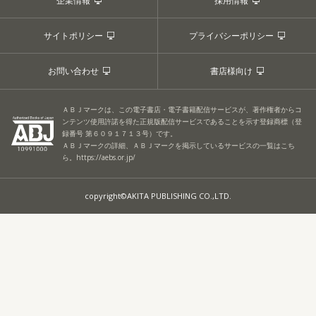
企業情報
採用情報
サイトポリシー
プライバシーポリシー
お問い合わせ
書店様向け
ＡＢＪマークは、この電子書店・電子書籍配信サービスが、著作権者からコ
ンテンツ使用許諾を得た正規版配信サービスであることを示す登録商標（登
録番号 第６０９１７１３号）です。
ＡＢＪマークの詳細、ＡＢＪマークを掲示しているサービスの一覧はこち
ら。
https://aebs.or.jp/
copyright©AKITA PUBLISHING CO.,LTD.