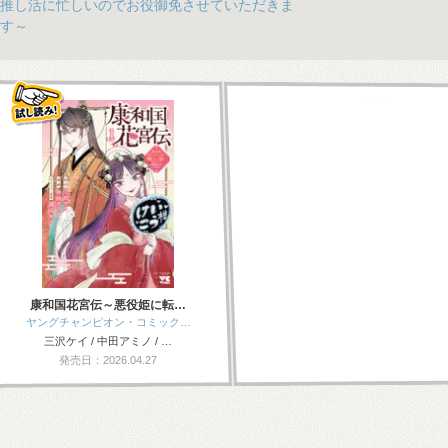
推し活に忙しいのでお役御免させていただきま
す～
康和国花宮伝～悪役姫に転…
ヤングチャンピオン・コミック…
三沢ケイ / 中田アミノ / …
発売日：2026.04.27