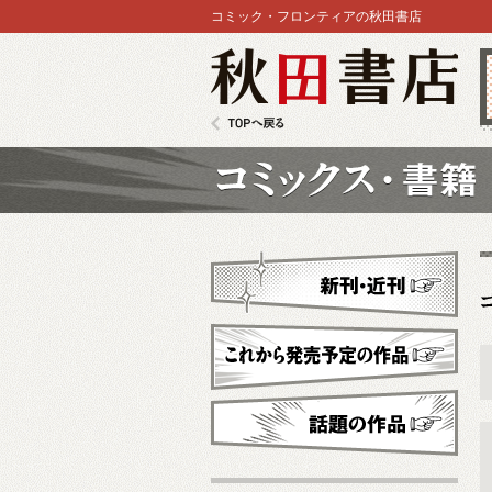
コミック・フロンティアの秋田書店
秋田書店
TOPへ戻る
コミックス
新刊・近刊
これから発売予定
話題の作品