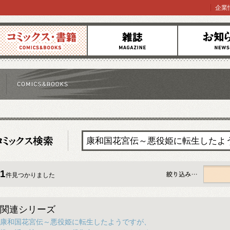
企業
コミックス
雑誌
お知らせ
1
件見つかりました
すべて
関連シリーズ
康和国花宮伝～悪役姫に転生したようですが、