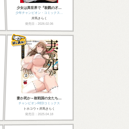
少女は異世界で『殺戮の才…
少年チャンピオン・コミックス…
岸馬きらく
発売日：2026.02.06
妻か死か～敗戦国の女たち…
チャンピオンREDコミックス
トホコウ＋岸馬きらく
発売日：2025.04.18