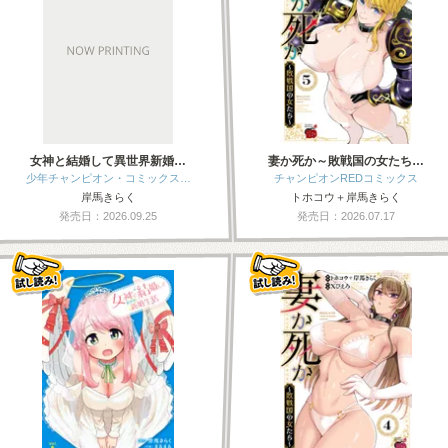
女神と結婚して異世界新婚…
妻か死か～敗戦国の女たち…
少年チャンピオン・コミックス…
チャンピオンREDコミックス
岸馬きらく
トホコウ＋岸馬きらく
発売日：2026.09.25
発売日：2026.07.17