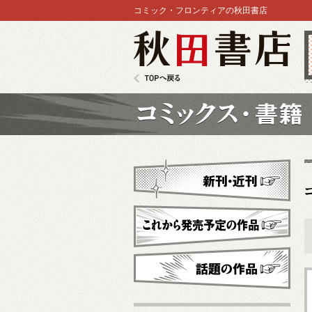
コミック・フロンティアの秋田書店
秋田書店
TOPへ戻る
コミックス
新刊・近刊
これから発売予定
話題の作品