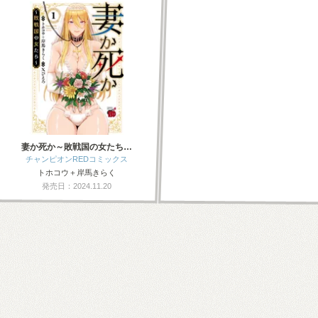
妻か死か～敗戦国の女たち…
チャンピオンREDコミックス
トホコウ＋岸馬きらく
発売日：2024.11.20