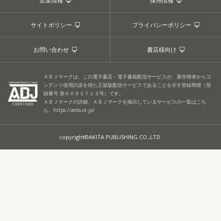
企業情報
採用情報
サイトポリシー
プライバシーポリシー
お問い合わせ
書店様向け
ＡＢＪマークは、この電子書店・電子書籍配信サービスが、著作権者からコ
ンテンツ使用許諾を得た正規版配信サービスであることを示す登録商標（登
録番号 第６０９１７１３号）です。
ＡＢＪマークの詳細、ＡＢＪマークを掲示しているサービスの一覧はこち
ら。
https://aebs.or.jp/
copyright©AKITA PUBLISHING CO.,LTD.