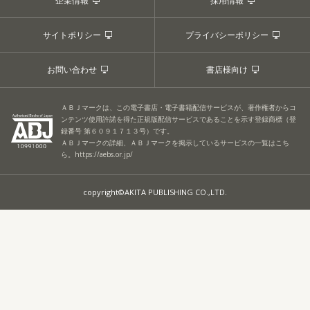
企業情報
採用情報
サイトポリシー
プライバシーポリシー
お問い合わせ
書店様向け
ＡＢＪマークは、この電子書店・電子書籍配信サービスが、著作権者からコ
ンテンツ使用許諾を得た正規版配信サービスであることを示す登録商標（登
録番号 第６０９１７１３号）です。
ＡＢＪマークの詳細、ＡＢＪマークを掲示しているサービスの一覧はこち
ら。
https://aebs.or.jp/
copyright©AKITA PUBLISHING CO.,LTD.