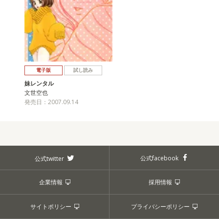
電子版
試し読み
妹レンタル
文世空也
発売日：2007.09.14
公式facebook
公式twitter
企業情報
採用情報
サイトポリシー
プライバシーポリシー