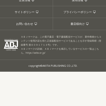
企業情報
採用情報
サイトポリシー
プライバシーポリシー
お問い合わせ
書店様向け
ＡＢＪマークは、この電子書店・電子書籍配信サービスが、著作権者からコ
ンテンツ使用許諾を得た正規版配信サービスであることを示す登録商標（登
録番号 第６０９１７１３号）です。
ＡＢＪマークの詳細、ＡＢＪマークを掲示しているサービスの一覧はこち
ら。
https://aebs.or.jp/
copyright©AKITA PUBLISHING CO.,LTD.