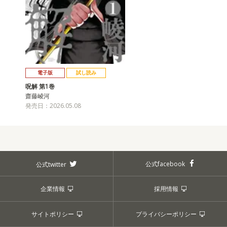
電子版
試し読み
呪解 第1巻
齋藤崚河
発売日：2026.05.08
公式facebook
公式twitter
企業情報
採用情報
サイトポリシー
プライバシーポリシー