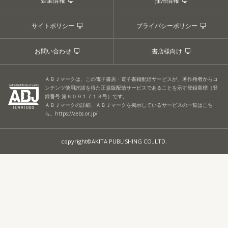
企業情報
採用情報
サイトポリシー
プライバシーポリシー
お問い合わせ
書店様向け
ＡＢＪマークは、この電子書店・電子書籍配信サービスが、著作権者からコ
ンテンツ使用許諾を得た正規版配信サービスであることを示す登録商標（登
録番号 第６０９１７１３号）です。
ＡＢＪマークの詳細、ＡＢＪマークを掲示しているサービスの一覧はこち
ら。
https://aebs.or.jp/
copyright©AKITA PUBLISHING CO.,LTD.