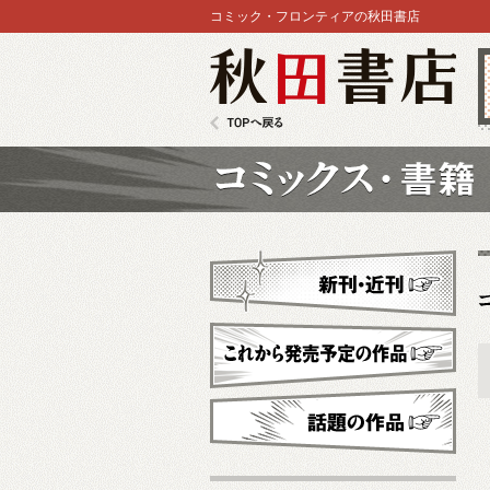
コミック・フロンティアの秋田書店
秋田書店
TOPへ戻る
コミックス
新刊・近刊
これから発売予定
話題の作品