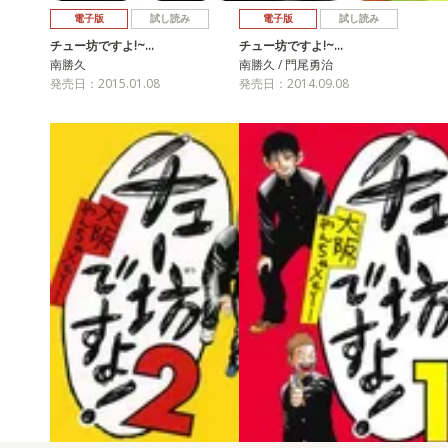
電子版
試し読み
電子版
試し読み
チュー坊ですよ!~…
チュー坊ですよ!~…
南勝久
南勝久 / 門尾勇治
発売日：2015.01.08
発売日：2014.09.08