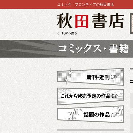
コミック・フロンティアの秋田書店
秋田書店
TOPへ戻る
コミックス
新刊・近刊
これから発売予定
話題の作品