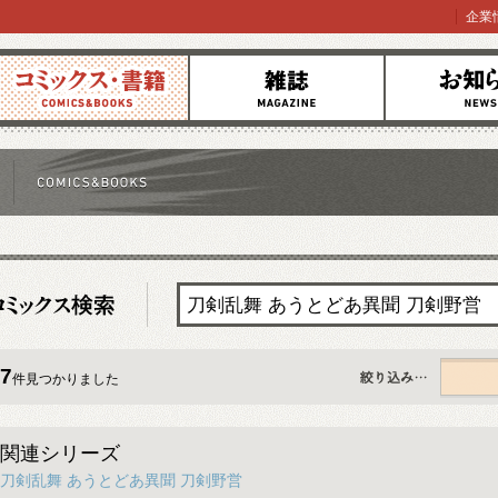
企業
コミックス
雑誌
お知らせ
7
件見つかりました
すべて
関連シリーズ
刀剣乱舞 あうとどあ異聞 刀剣野営