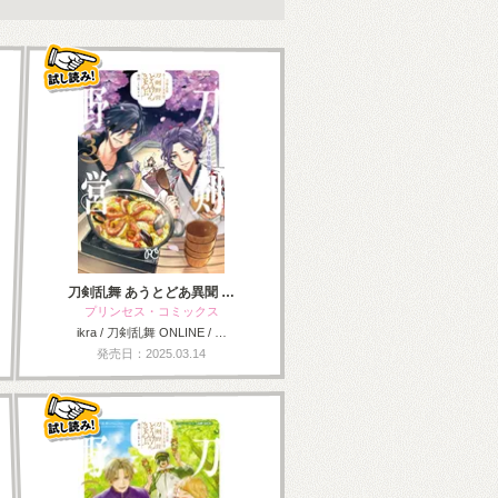
刀剣乱舞 あうとどあ異聞 …
プリンセス・コミックス
ikra / 刀剣乱舞 ONLINE / …
発売日：2025.03.14