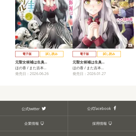
電子版
試し読み
電子版
試し読み
元聖女候補は生臭…
元聖女候補は生臭…
ほの香 / また吉本…
ほの香 / また吉本…
発売日：2026.06.26
発売日：2026.01.27
公式facebook
公式twitter
企業情報
採用情報