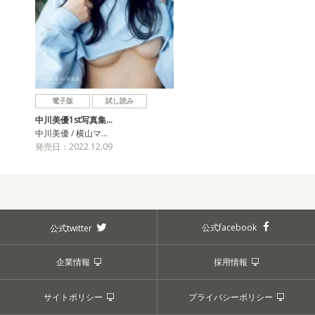
電子版
試し読み
中川美優1st写真集…
中川美優 / 横山マ…
発売日：2022.12.09
公式facebook
公式twitter
企業情報
採用情報
サイトポリシー
プライバシーポリシー