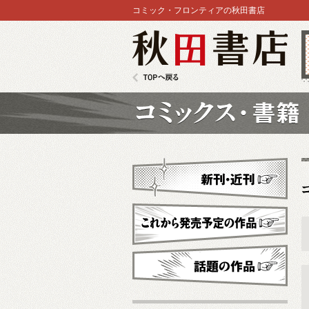
コミック・フロンティアの秋田書店
秋田書店
TOPへ戻る
コミックス
新刊・近刊
これから発売予定
話題の作品