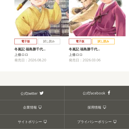
電子版
試し読み
電子版
試し読み
冬嵐記 福島勝千代…
冬嵐記 福島勝千代…
上條ロロ
上條ロロ
発売日：2026.08.20
発売日：2026.03.06
公式facebook
公式twitter
企業情報
採用情報
サイトポリシー
プライバシーポリシー