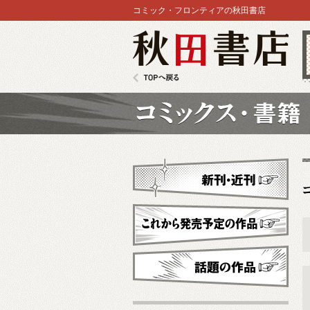
コミック・フロンティアの秋田書店
秋田書店
TOPへ戻る
コミックス
新刊・近刊
これから発売予定
話題の作品