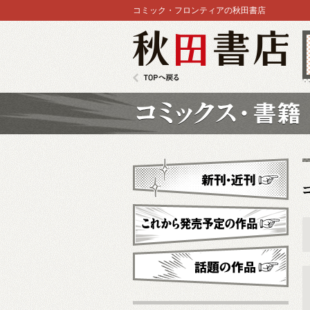
コミック・フロンティアの秋田書店
秋田書店
TOPへ戻る
コミックス
新刊・近刊
これから発売予定
話題の作品