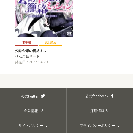
電子版
試し読み
公爵令嬢の籠絡ミ…
りんご飴サード
発売日：2026.04.20
公式facebook
公式twitter
企業情報
採用情報
サイトポリシー
プライバシーポリシー