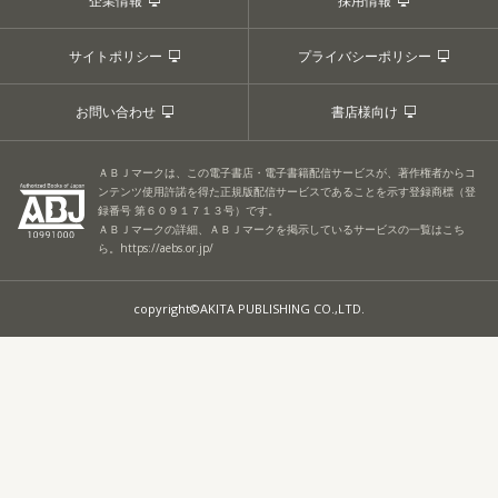
企業情報
採用情報
サイトポリシー
プライバシーポリシー
お問い合わせ
書店様向け
ＡＢＪマークは、この電子書店・電子書籍配信サービスが、著作権者からコ
ンテンツ使用許諾を得た正規版配信サービスであることを示す登録商標（登
録番号 第６０９１７１３号）です。
ＡＢＪマークの詳細、ＡＢＪマークを掲示しているサービスの一覧はこち
ら。
https://aebs.or.jp/
copyright©AKITA PUBLISHING CO.,LTD.