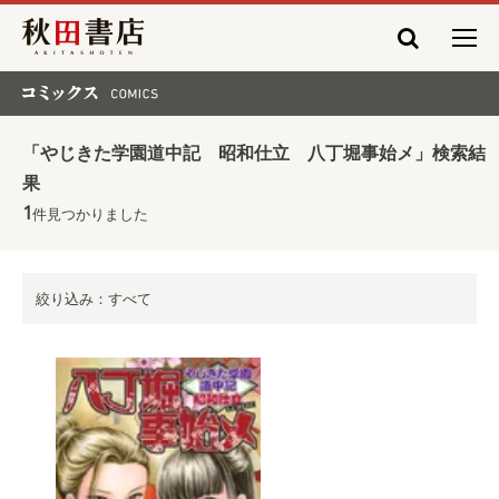
秋田書店
コミックス COMICS
「やじきた学園道中記 昭和仕立 八丁堀事始メ」検索結
果
1
件見つかりました
絞り込み：すべて