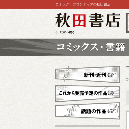
コミック・フロンティアの秋田書店
秋田書店
TOPへ戻る
コミックス
新刊・近刊
これから発売予定
話題の作品