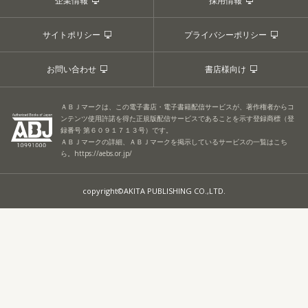
企業情報
採用情報
サイトポリシー
プライバシーポリシー
お問い合わせ
書店様向け
ＡＢＪマークは、この電子書店・電子書籍配信サービスが、著作権者からコ
ンテンツ使用許諾を得た正規版配信サービスであることを示す登録商標（登
録番号 第６０９１７１３号）です。
ＡＢＪマークの詳細、ＡＢＪマークを掲示しているサービスの一覧はこち
ら。
https://aebs.or.jp/
copyright©AKITA PUBLISHING CO.,LTD.