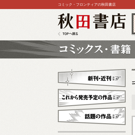
コミック・フロンティアの秋田書店
秋田書店
TOPへ戻る
コミックス
新刊・近刊
これから発売予定
話題の作品