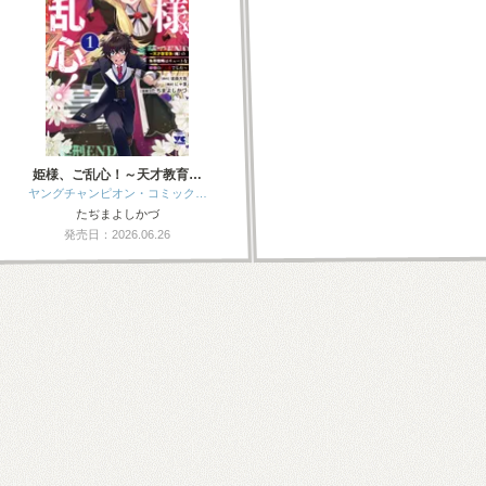
姫様、ご乱心！～天才教育…
ヤングチャンピオン・コミック…
たぢまよしかづ
発売日：2026.06.26