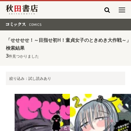
秋田書店
コミックス COMICS
「せせせせ！～目指せ初H！童貞女子のときめき大作戦～」
検索結果
3
件見つかりました
絞り込み：試し読みあり