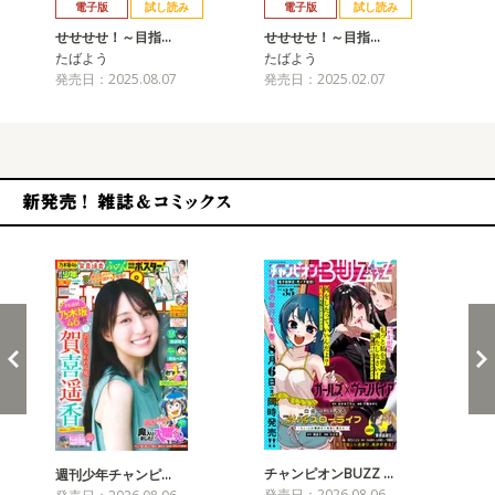
電子版
試し読み
電子版
試し読み
せせせせ！～目指…
せせせせ！～目指…
せ
たばよう
たばよう
た
発売日：2025.08.07
発売日：2025.02.07
発売
新発売！雑誌&コミックス
チャンピオンBUZZ …
週刊少年チャンピ…
月
発売日：2026.08.06