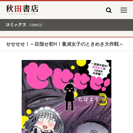
秋田書店
コミックス COMICS
せせせせ！～目指せ初H！童貞女子のときめき大作戦～