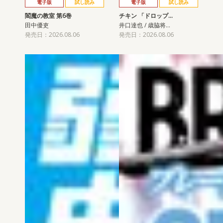
電子版
試し読み
電子版
試し読み
閻魔の教室 第6巻
チキン 「ドロップ…
田中優吏
井口達也 / 歳脇将…
発売日：2026.08.06
発売日：2026.08.06