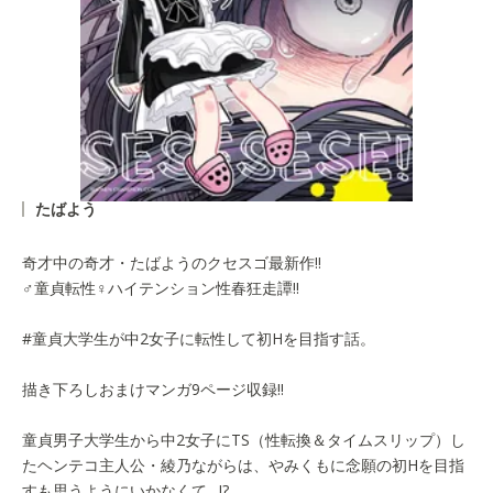
たばよう
奇才中の奇才・たばようのクセスゴ最新作!!
♂童貞転性♀ハイテンション性春狂走譚!!
#童貞大学生が中2女子に転性して初Hを目指す話。
描き下ろしおまけマンガ9ページ収録!!
童貞男子大学生から中2女子にTS（性転換＆タイムスリップ）し
たヘンテコ主人公・綾乃ながらは、やみくもに念願の初Hを目指
すも思うようにいかなくて…!?