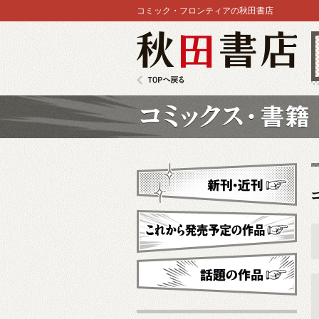
コミック・フロンティアの秋田書店
秋田書店
TOPへ戻る
コミックス
新刊・近刊
これから発売予定
話題の作品