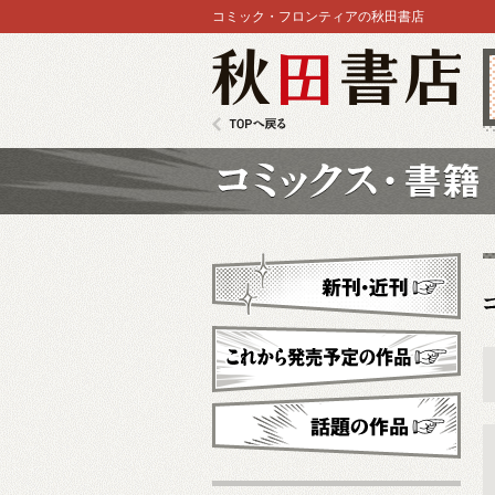
コミック・フロンティアの秋田書店
秋田書店
TOPへ戻る
コミックス
新刊・近刊
これから発売予定
話題の作品