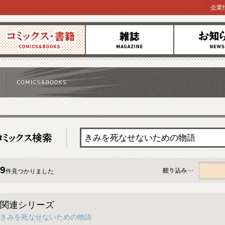
企業
コミックス
雑誌
お知らせ
9
件見つかりました
すべて
関連シリーズ
きみを死なせないための物語