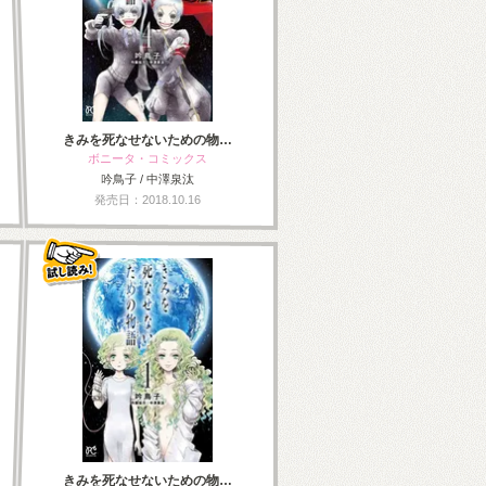
きみを死なせないための物…
ボニータ・コミックス
吟鳥子 / 中澤泉汰
発売日：2018.10.16
きみを死なせないための物…