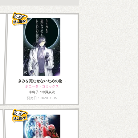
きみを死なせないための物…
ボニータ・コミックス
吟鳥子 / 中澤泉汰
発売日：2020.05.15