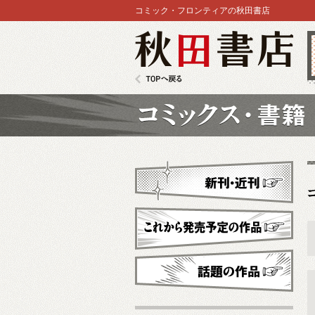
コミック・フロンティアの秋田書店
秋田書店
TOPへ戻る
コミックス
新刊・近刊
これから発売予定
話題の作品