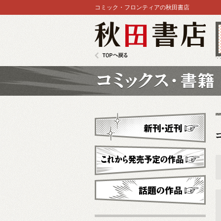
コミック・フロンティアの秋田書店
秋田書店
TOPへ戻る
コミックス
新刊・近刊
これから発売予定
話題の作品